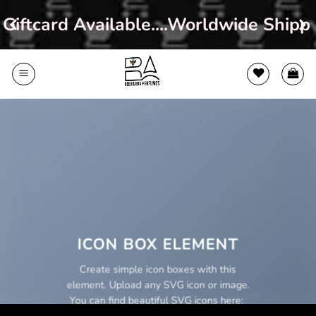
iftcard Available....Worldwide Shippi
Skip
to
content
ICON BOX ELEMENT
Create simple icon boxes with this
element. Upload any SVG icon or image.
You can find beautiful SVG icons here: